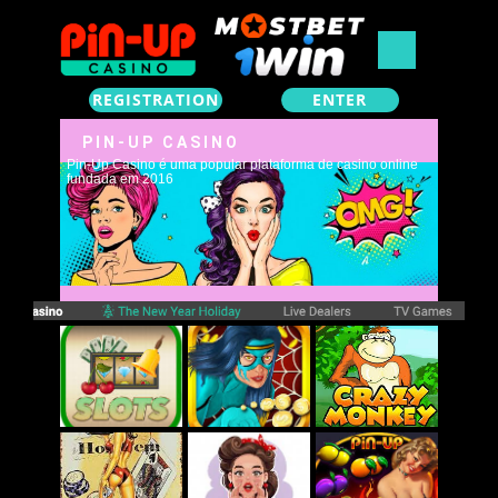
REGISTRATION
ENTER
PIN-UP CASINO
Pin-Up Casino é uma popular plataforma de casino online
fundada em 2016